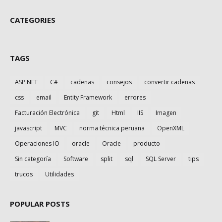
CATEGORIES
TAGS
ASP.NET
C#
cadenas
consejos
convertir cadenas
css
email
Entity Framework
errores
Facturación Electrónica
git
Html
IIS
Imagen
javascript
MVC
norma técnica peruana
OpenXML
Operaciones IO
oracle
Oracle
producto
Sin categoría
Software
split
sql
SQL Server
tips
trucos
Utilidades
POPULAR POSTS