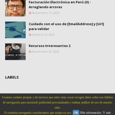
Facturación Electrónica en Perú (II) -
Arreglando errores
Noviembre 17, 2020
Cuidado con el uso de [EmailAddress] y [Url]
para validar
Febrero 12, 2021
Recursos Interesantes 2
Noviembre 26, 2020
LABELS
Usamos cookies propias y de terceros que entre otras cosas recogen datos sobre sus hábitos
Home
About
Contact Us
de navegación para mostrarle publicidad personalizada y realizar análisis de uso de nuestro
sitio.
Created By
Blogging
| Distributed By
Carlos Mayanga
Si continúa navegando consideramos que acepta su uso.
OK
Más información
|
Y más