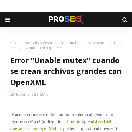
Página Principal
Software
Error "Unable mutex" cuando se crean
archivos grandes con OpenXML
Error "Unable mutex" cuando
se crean archivos grandes con
OpenXML
Noviembre 28, 2019
Hace poco me encontré con un problema al generar un
reporte en Excel (utilizando la
librería SpreadsheetLight,
que se basa en OpenXML
) que tenía aproximadamente 10