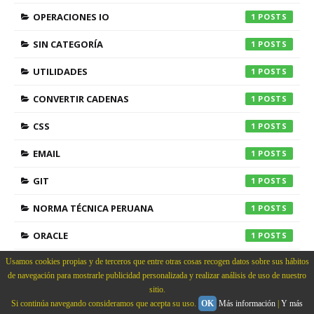
OPERACIONES IO
1
SIN CATEGORÍA
1
UTILIDADES
1
CONVERTIR CADENAS
1
CSS
1
EMAIL
1
GIT
1
NORMA TÉCNICA PERUANA
1
ORACLE
1
PRODUCTO
Usamos cookies propias y de terceros que entre otras cosas recogen datos sobre sus hábitos
1
de navegación para mostrarle publicidad personalizada y realizar análisis de uso de nuestro
SPLIT
1
sitio.
Si continúa navegando consideramos que acepta su uso.
OK
Más información
|
Y más