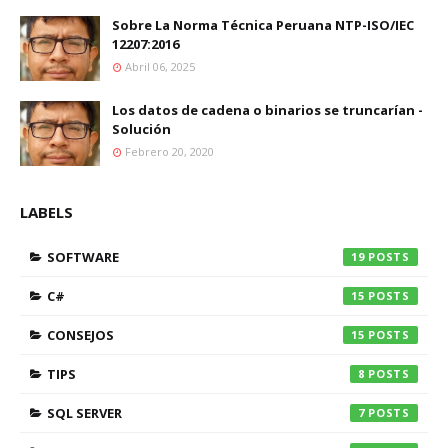
Sobre La Norma Técnica Peruana NTP-ISO/IEC
12207:2016
Abril 06, 2025
Los datos de cadena o binarios se truncarían -
Solución
Febrero 20, 2020
LABELS
SOFTWARE
19
C#
15
CONSEJOS
15
TIPS
8
SQL SERVER
7