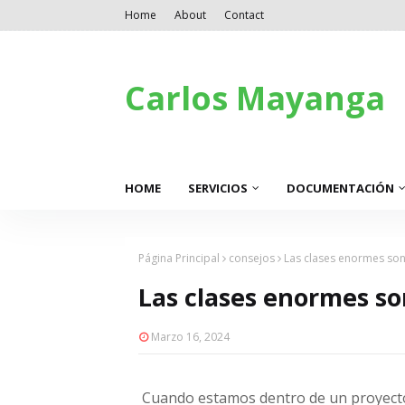
Home
About
Contact
Carlos Mayanga
HOME
SERVICIOS
DOCUMENTACIÓN
Página Principal
consejos
Las clases enormes son
Las clases enormes son
Marzo 16, 2024
Cuando estamos dentro de un proyecto