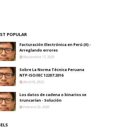
ST POPULAR
Facturación Electrónica en Perú (II) -
Arreglando errores
Noviembre 17, 2020
Sobre La Norma Técnica Peruana
NTP-ISO/IEC 12207:2016
Abril 06, 2025
Los datos de cadena o binarios se
truncarían - Solución
Febrero 20, 2020
BELS