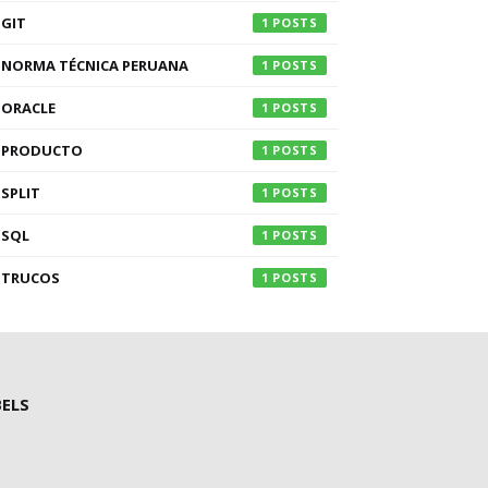
GIT
1
NORMA TÉCNICA PERUANA
1
ORACLE
1
PRODUCTO
1
SPLIT
1
SQL
1
TRUCOS
1
BELS