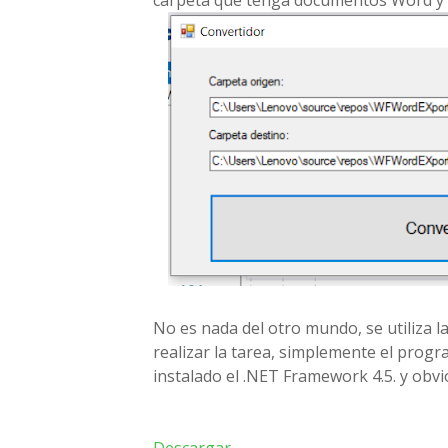
carpeta que tenga documentos Word y 
No es nada del otro mundo, se utiliza l
realizar la tarea, simplemente el progr
instalado el .NET Framework 4.5. y obvio