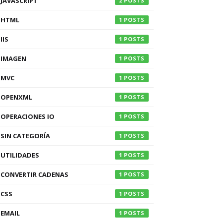
JAVASCRIPT
2
HTML
1
IIS
1
IMAGEN
1
MVC
1
OPENXML
1
OPERACIONES IO
1
SIN CATEGORÍA
1
UTILIDADES
1
CONVERTIR CADENAS
1
CSS
1
EMAIL
1