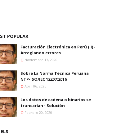
ST POPULAR
Facturación Electrónica en Perú (II) -
Arreglando errores
Noviembre 17, 2020
Sobre La Norma Técnica Peruana
NTP-ISO/IEC 12207:2016
Abril 06, 2025
Los datos de cadena o binarios se
truncarían - Solución
Febrero 20, 2020
BELS