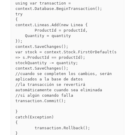
using var transaction = 
context.Database.BeginTransaction();

try

{

context.Lineas.Add(new Linea {

	ProductId = productId,

    Quantity = quantity

});

context.SaveChanges();

var stock = context.Stock.FirstOrDefault(s 
=> s.ProductId == productId);

stockQuantity -= quantity;

context.SaveChanges();

//cuando se completen los cambios, serán 
aplicados a la base de datos

//la transacción se revertirá 
automáticamente cuando sea eliminada

//si algún comando falla

transaction.Commit();

}

catch(Exception)

{

	transaction.Rollback();
