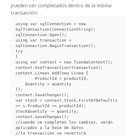
pueden ser completados dentro de la misma
transacción.
using var sqlConnection = new 
SqlTransaction(connectionString);

sqlConnection.Open();

using var transaction = 
sqlConnection.BeginTransaction();

try

{

using var context = new TiendaContext();

context.UseTransaction(transaction);

context.Lineas.Add(new Linea {

	ProductId = productId,

    Quantity = quantity

});

context.SaveChanges();

var stock = context.Stock.FirstOrDefault(s 
=> s.ProductId == productId);

stockQuantity -= quantity;

context.SaveChanges();

//cuando se completen los cambios, serán 
aplicados a la base de datos

//la transacción se revertirá 