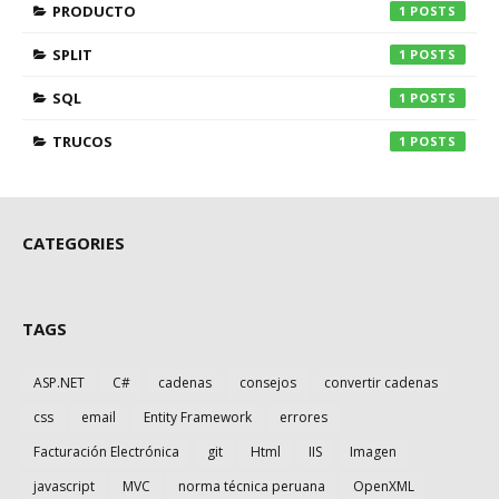
PRODUCTO
1
SPLIT
1
SQL
1
TRUCOS
1
CATEGORIES
TAGS
ASP.NET
C#
cadenas
consejos
convertir cadenas
css
email
Entity Framework
errores
Facturación Electrónica
git
Html
IIS
Imagen
javascript
MVC
norma técnica peruana
OpenXML